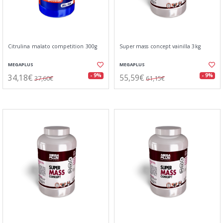
Citrulina malato competition 300g
Super mass concept vainilla 3kg
MEGAPLUS
MEGAPLUS
34,18€
55,59€
- 9%
- 9%
37,60€
61,15€