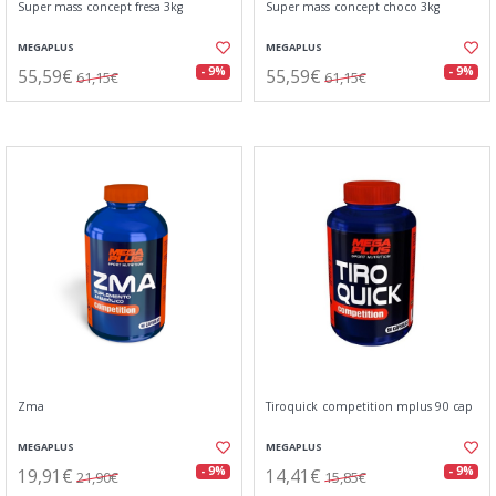
Super mass concept fresa 3kg
Super mass concept choco 3kg
MEGAPLUS
MEGAPLUS
55,59€
55,59€
- 9%
- 9%
61,15€
61,15€
Zma
Tiroquick competition mplus 90 cap
MEGAPLUS
MEGAPLUS
19,91€
14,41€
- 9%
- 9%
21,90€
15,85€