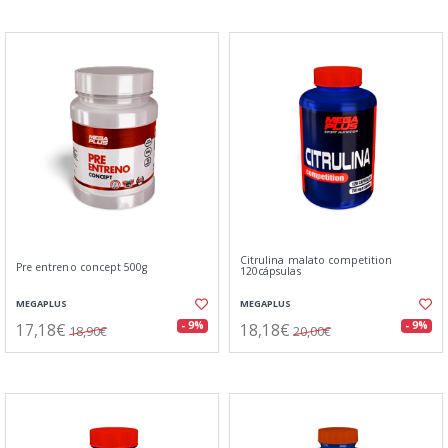
Citrulina malato competition
Pre entreno concept 500g
120cápsulas
MEGAPLUS
MEGAPLUS
17,18€
18,18€
- 9%
- 9%
18,90€
20,00€