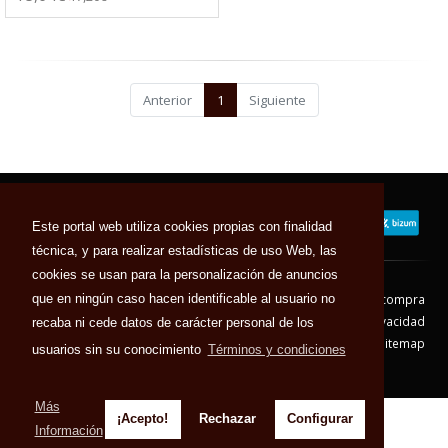
Anterior
1
Siguiente
Este portal web utiliza cookies propias con finalidad
técnica, y para realizar estadísticas de uso Web, las
cookies se usan para la personalización de anuncios
que en ningún caso hacen identificable al usuario no
Contacto
Aviso Legal
Condiciones de compra
Política de envíos
Política de devolución
Política de Privacidad
recaba ni cede datos de carácter personal de los
Política de Cookies
Sitemap
usuarios sin su conocimiento
Términos y condiciones
© 2026 - Todos los derechos reservados.
Más
¡Acepto!
Rechazar
Configurar
Información