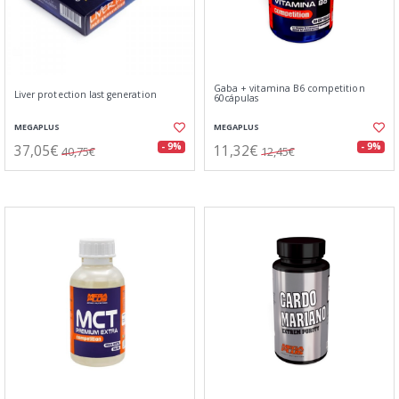
Gaba + vitamina B6 competition
Liver protection last generation
60cápulas
MEGAPLUS
MEGAPLUS
37,05€
11,32€
- 9%
- 9%
40,75€
12,45€