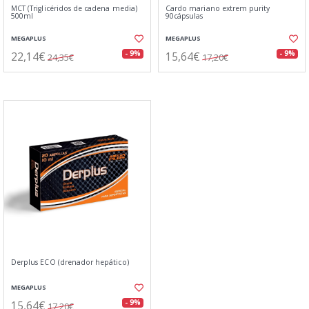
MCT (Triglicéridos de cadena media)
Cardo mariano extrem purity
500ml
90cápsulas
MEGAPLUS
MEGAPLUS
22,14€
15,64€
- 9%
- 9%
24,35€
17,20€
Derplus ECO (drenador hepático)
MEGAPLUS
15,64€
- 9%
17,20€