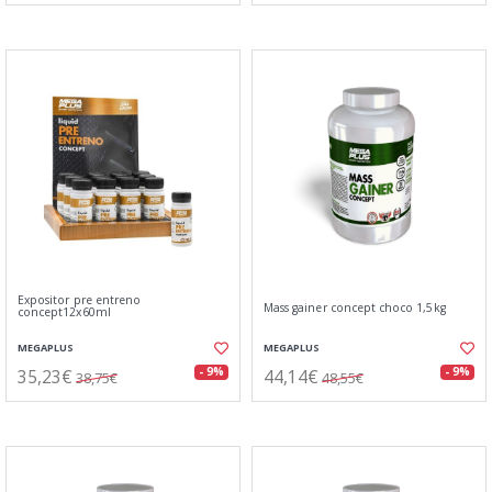
Expositor pre entreno
Mass gainer concept choco 1,5kg
concept12x60ml
MEGAPLUS
MEGAPLUS
35,23€
44,14€
- 9%
- 9%
38,75€
48,55€