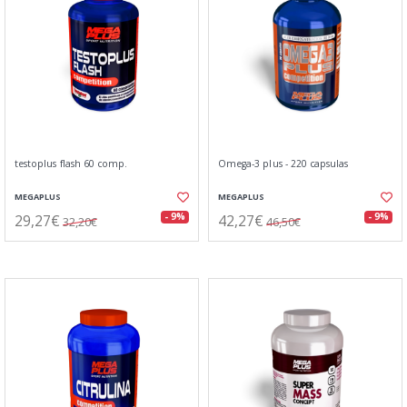
testoplus flash 60 comp.
Omega-3 plus - 220 capsulas
MEGAPLUS
MEGAPLUS
29,27€
42,27€
- 9%
- 9%
32,20€
46,50€