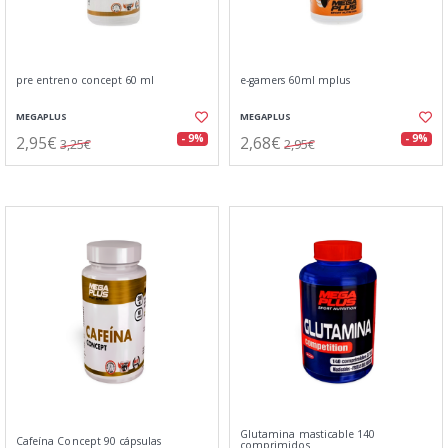
pre entreno concept 60 ml
e-gamers 60ml mplus
MEGAPLUS
MEGAPLUS
2,95€
2,68€
- 9%
- 9%
3,25€
2,95€
Glutamina masticable 140
Cafeína Concept 90 cápsulas
comprimidos