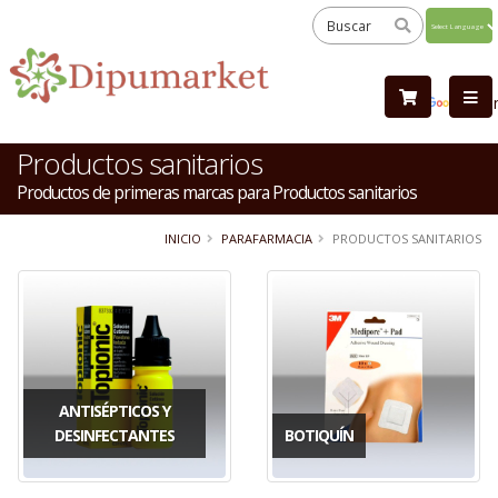
Powered
by
Tra
Productos sanitarios
Productos de primeras marcas para Productos sanitarios
INICIO
PARAFARMACIA
PRODUCTOS SANITARIOS
ANTISÉPTICOS Y
DESINFECTANTES
BOTIQUÍN