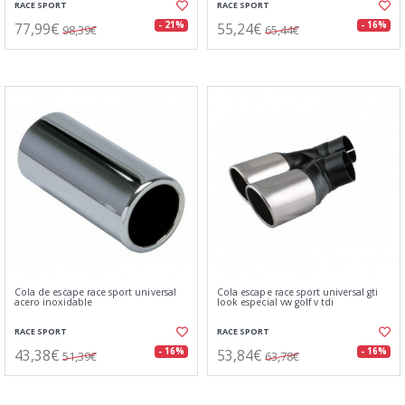
RACE SPORT
RACE SPORT
77,99€
55,24€
- 21%
- 16%
98,39€
65,44€
Cola de escape race sport universal
Cola escape race sport universal gti
acero inoxidable
look especial vw golf v tdi
RACE SPORT
RACE SPORT
43,38€
53,84€
- 16%
- 16%
51,39€
63,78€