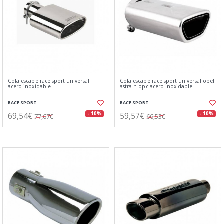
Cola escape race sport universal
Cola escape race sport universal opel
acero inoxidable
astra h opc acero inoxidable
RACE SPORT
RACE SPORT
69,54€
59,57€
- 10%
- 10%
77,67€
66,53€