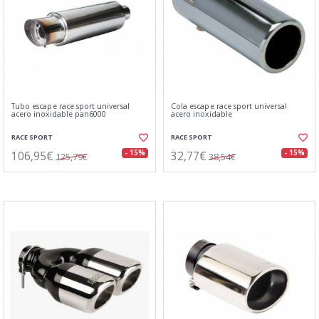
Tubo escape race sport universal
Cola escape race sport universal
acero inoxidable pan6000
acero inoxidable
RACE SPORT
RACE SPORT
106,95€
32,77€
- 15%
- 15%
125,79€
38,54€