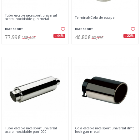
Tubo escape race sport universal
Terminal/Cola de escape
acero inoxidable gun metal
RACE SPORT
RACE SPORT
77,99€
46,80€
- 44%
- 22%
138,44€
60,37€
Tubo escape race sport universal
Cola escape race sport universal dmt
acero inoxidable pan1000
look gun metal