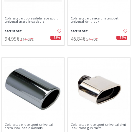
Cola escape doble salida race sport
Cola escape de acero race sport
universal acero inoxidable
universal dmt look
RACE SPORT
RACE SPORT
94,95€
46,84€
- 15%
- 14%
111,63€
54,70€
Cola escape race sport universal
Cola escape race sport universal dmt
acero inoxidable ovalada
look color gun metal