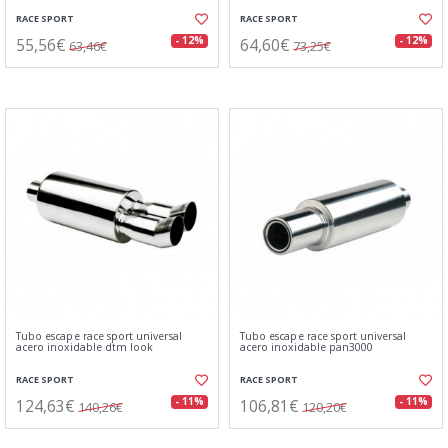
RACE SPORT
RACE SPORT
55,56€
64,60€
- 12%
- 12%
63,46€
73,25€
Tubo escape race sport universal
Tubo escape race sport universal
acero inoxidable dtm look
acero inoxidable pan3000
RACE SPORT
RACE SPORT
124,63€
106,81€
- 11%
- 11%
140,26€
120,20€