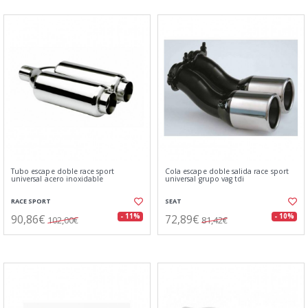
Tubo escape doble race sport
Cola escape doble salida race sport
universal acero inoxidable
universal grupo vag tdi
RACE SPORT
SEAT
90,86€
72,89€
- 11%
- 10%
102,00€
81,42€