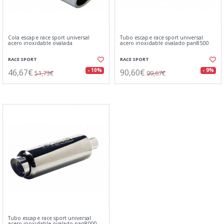
Cola escape race sport universal
Tubo escape race sport universal
acero inoxidable ovalada
acero inoxidable ovalado pan8500
RACE SPORT
RACE SPORT
46,67€
90,60€
- 10%
- 9%
51,73€
99,67€
Tubo escape race sport universal
acero inoxidable ovalado pan8000