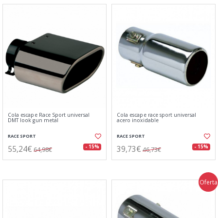
Cola escape Race Sport universal
Cola escape race sport universal
DMT look gun metal
acero inoxidable
RACE SPORT
RACE SPORT
55,24€
39,73€
- 15%
- 15%
64,98€
46,73€
Oferta