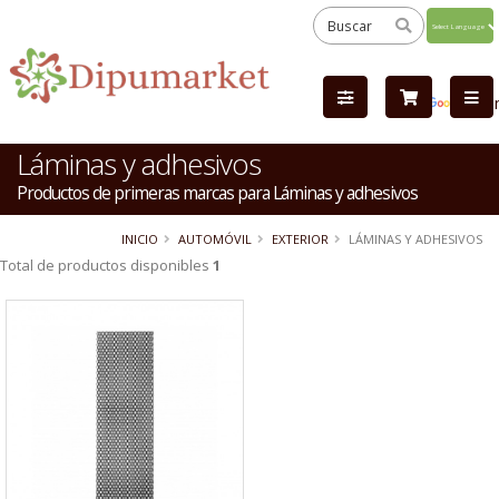
Powered
by
Tra
Láminas y adhesivos
Productos de primeras marcas para Láminas y adhesivos
INICIO
AUTOMÓVIL
EXTERIOR
LÁMINAS Y ADHESIVOS
Total de productos disponibles
1