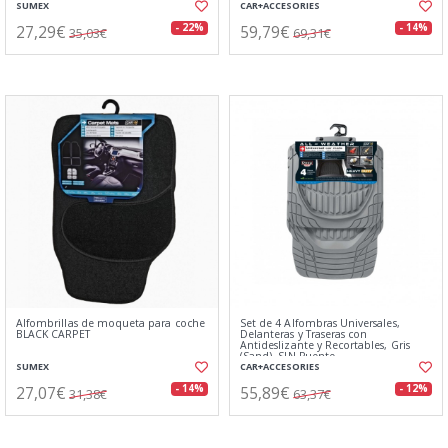
SUMEX
CAR+ACCESORIES
27,29€
59,79€
- 22%
- 14%
35,03€
69,31€
Alfombrillas de moqueta para coche
Set de 4 Alfombras Universales,
BLACK CARPET
Delanteras y Traseras con
Antideslizante y Recortables, Gris
(Sand), SIN Puente
SUMEX
CAR+ACCESORIES
27,07€
55,89€
- 14%
- 12%
31,38€
63,37€