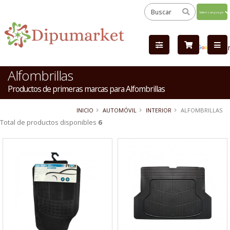
Powered
by
Tra
Alfombrillas
Productos de primeras marcas para Alfombrillas
INICIO
AUTOMÓVIL
INTERIOR
ALFOMBRILLAS
Total de productos disponibles
6