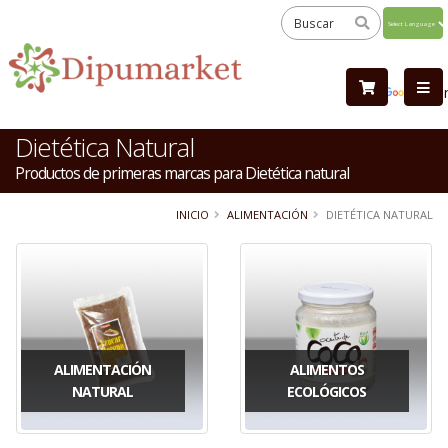
Powered
by
Tra
Dietética Natural
Productos de primeras marcas para Dietética natural
INICIO
ALIMENTACIÓN
DIETÉTICA NATURAL
ALIMENTACIÓN
ALIMENTOS
NATURAL
ECOLÓGICOS