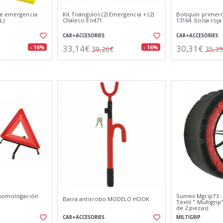
te emergencia
Kit Triángulos (2) Emergencia + (2)
Botiquín primero
L)
Chaleco En471.
13164. bolsa roja
CAR+ACCESORIES
CAR+ACCESORIES
33,14€
30,31€
- 16%
- 16%
39,26€
35,3
 homologación
Sumex Mgrip73 -
Barra antirrobo MODELO HOOK
Textil " Multigri
de 2 piezas)
CAR+ACCESORIES
MILTIGRIP