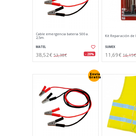
Cable emergencia bateria 500 a.
Kit Reparación de
2,5m.
MATEL
SUMEX
38,52€
11,69€
- 28%
53,38€
16,15€
Envío
Gratis