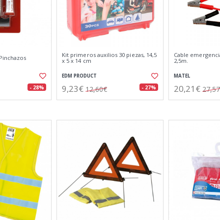
Kit primeros auxilios 30 piezas, 14,5
Cable emergencia
 Pinchazos
x 5 x 14 cm
2,5m.
EDM PRODUCT
MATEL
9,23€
20,21€
- 28%
- 27%
12,60€
27,5