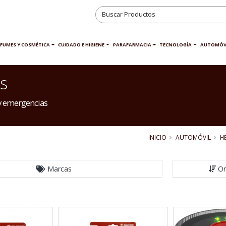
RFUMES Y COSMÉTICA
CUIDADO E HIGIENE
PARAFARMACIA
TECNOLOGÍA
AUTOMÓV
s
y emergencias
INICIO
AUTOMÓVIL
H
Marcas
Or