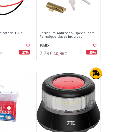
 bateria 120 a.
Cerradura Antirrobo Especial para
Remolque Llaves incluidas
SUMEX
7,79€
- 27%
- 25%
7€
10,36€