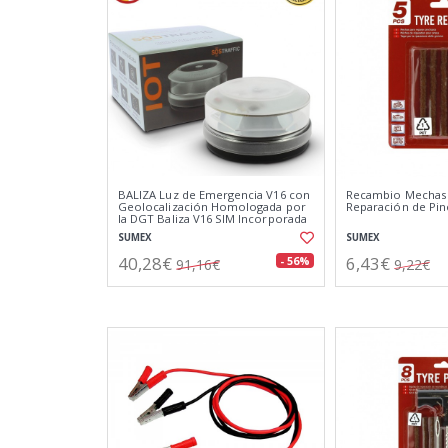
BALIZA Luz de Emergencia V16 con
Recambio Mechas 
Geolocalización Homologada por
Reparación de Pi
la DGT Baliza V16 SIM Incorporada
Clasificación IP-54
SUMEX
SUMEX
40,28€
6,43€
- 56%
91,16€
9,22€