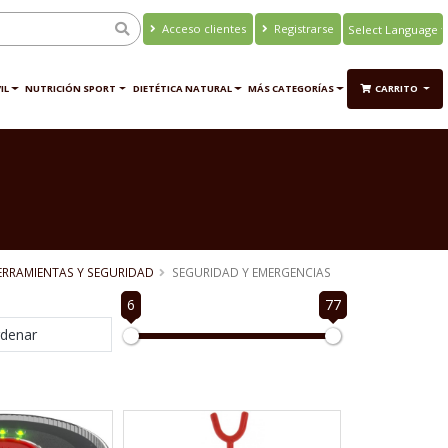
Acceso clientes
Registrarse
Powered by
Translate
IL
NUTRICIÓN SPORT
DIETÉTICA NATURAL
MÁS CATEGORÍAS
CARRITO
ERRAMIENTAS Y SEGURIDAD
SEGURIDAD Y EMERGENCIAS
6
77
denar