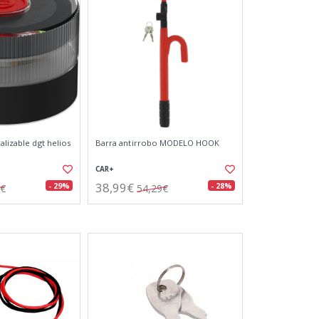
alizable dgt helios
Barra antirrobo MODELO HOOK
CAR+
38,99€
- 29%
- 28%
6€
54,29€