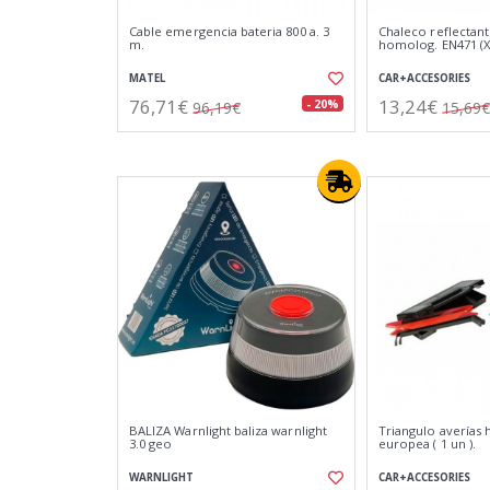
Cable emergencia bateria 800 a. 3
Chaleco reflectan
m.
homolog. EN471 (X
MATEL
CAR+ACCESORIES
76,71€
13,24€
- 20%
96,19€
15,69€
BALIZA Warnlight baliza warnlight
Triangulo averías
3.0 geo
europea ( 1 un ).
WARNLIGHT
CAR+ACCESORIES