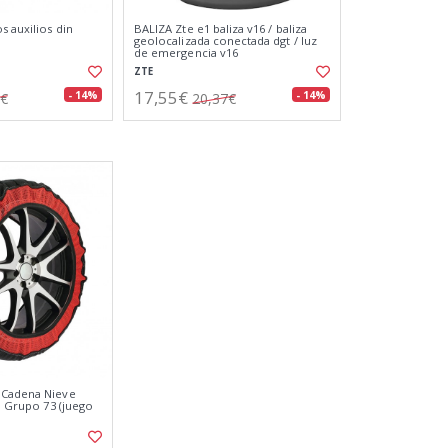
s auxilios din
BALIZA Zte e1 baliza v16 / baliza
geolocalizada conectada dgt / luz
de emergencia v16
ZTE
17,55€
- 14%
- 14%
9€
20,37€
 Cadena Nieve
p" Grupo 73 (juego