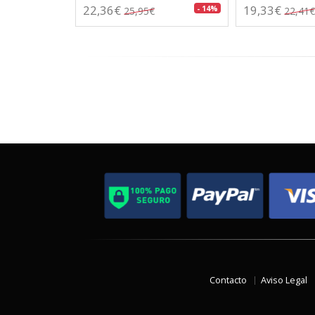
22,36€
19,33€
- 14%
25,95€
22,41€
Contacto
Aviso Legal