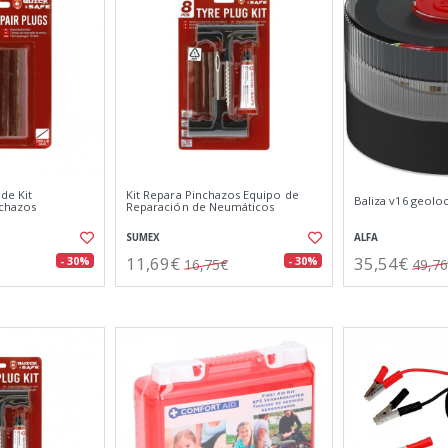
de Kit
Kit Repara Pinchazos Equipo de
Baliza v16 geoloc
nchazos
Reparación de Neumáticos
SUMEX
ALFA
11,69€
35,54€
- 30%
- 30%
16,75€
49,7