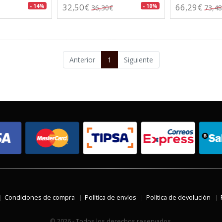
32,50€
66,29€
- 14%
- 10%
36,30€
73,4
Anterior
1
Siguiente
Condiciones de compra
Política de envíos
Política de devolución
© 2026 - Todos los derechos reservados.