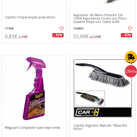
Aspirador de Mano Potente 12V
Cepillo limpia-bujias puas laton
120W Aspiradora Coche con Filtro
Lavable Hepa con Cable 4,5M
STEIN
SUMEX
0,83€
35,09€
- 30%
- 25%
1,18€
47,06€
Oferta
Cepillo Algodón Natural "Absorbe
Meguiar's Limpiador para tapicerías
Polvo"