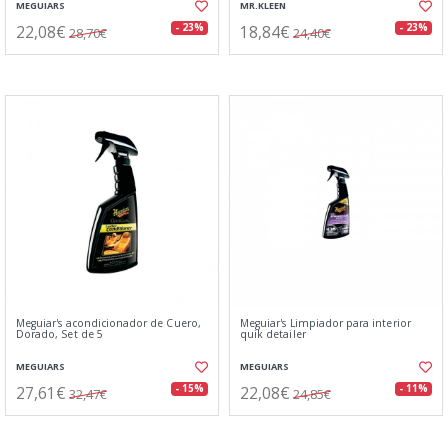
MEGUIARS
MR.KLEEN
22,08€
18,84€
- 23%
- 23%
28,70€
24,40€
Meguiar's acondicionador de Cuero,
Meguiar's Limpiador para interior
Dorado, Set de 5
quik detailer
MEGUIARS
MEGUIARS
27,61€
22,08€
- 15%
- 11%
32,47€
24,85€