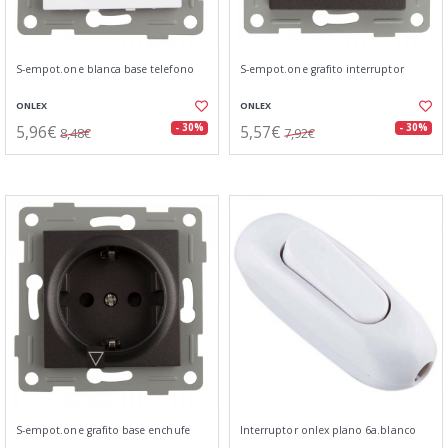
S-empot.one blanca base telefono
S-empot.one grafito interruptor
ONLEX
ONLEX
5,96€
5,57€
- 30%
- 30%
8,48€
7,92€
S-empot.one grafito base enchufe
Interruptor onlex plano 6a.blanco