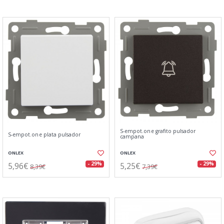
S-empot.one grafito pulsador
S-empot.one plata pulsador
campana
ONLEX
ONLEX
5,96€
5,25€
- 29%
- 29%
8,39€
7,39€