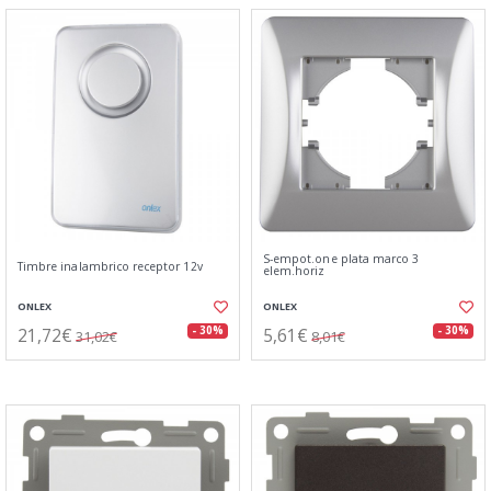
S-empot.one plata marco 3
Timbre inalambrico receptor 12v
elem.horiz
ONLEX
ONLEX
21,72€
5,61€
- 30%
- 30%
31,02€
8,01€