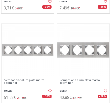
ONLEX
ONLEX
3,71€
7,49€
- 30%
- 30%
5,30€
10,70€
S-empot.one alum.plata marco
S-empot.one alum.plata marco
5elem.hor
4elem.hor
ONLEX
ONLEX
51,23€
40,88€
- 30%
- 30%
73,18€
58,39€