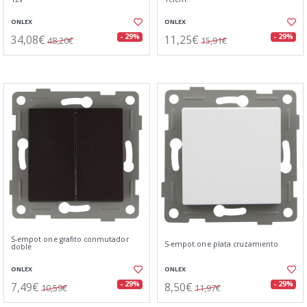
ONLEX
ONLEX
34,08€
11,25€
- 29%
- 29%
48,20€
15,91€
S-empot.one grafito conmutador
S-empot.one plata cruzamiento
doble
ONLEX
ONLEX
7,49€
8,50€
- 29%
- 29%
10,59€
11,97€