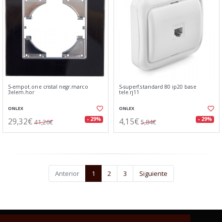
S-empot.one cristal negr.marco
S-superf.standard 80 ip20 base
3elem.hor
tele.rj11
ONLEX
ONLEX
29,32€
4,15€
- 29%
- 29%
41,26€
5,84€
Anterior
1
2
3
Siguiente