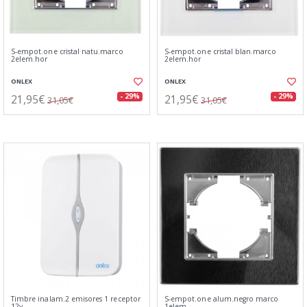
S-empot.one cristal natu.marco
S-empot.one cristal blan.marco
2elem.hor
2elem.hor
ONLEX
ONLEX
21,95€
21,95€
- 29%
- 29%
31,05€
31,05€
Timbre inalam.2 emisores 1 receptor
S-empot.one alum.negro marco
12v
1elem.