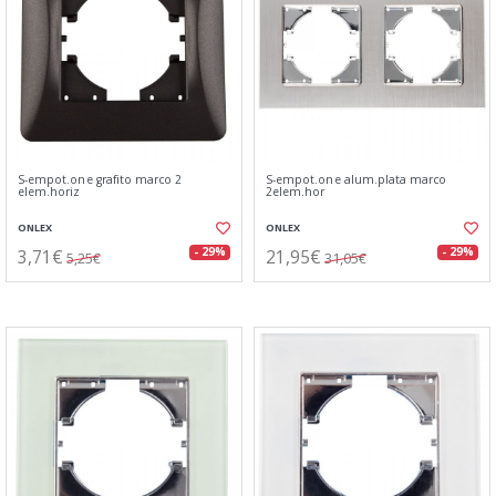
S-empot.one grafito marco 2
S-empot.one alum.plata marco
elem.horiz
2elem.hor
ONLEX
ONLEX
3,71€
21,95€
- 29%
- 29%
5,25€
31,05€