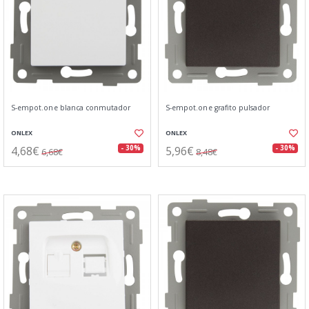
S-empot.one blanca conmutador
S-empot.one grafito pulsador
ONLEX
ONLEX
4,68€
5,96€
- 30%
- 30%
6,68€
8,48€