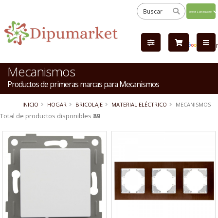
Powered
by
Tra
Mecanismos
Productos de primeras marcas para Mecanismos
INICIO
HOGAR
BRICOLAJE
MATERIAL ELÉCTRICO
MECANISMOS
Total de productos disponibles
89