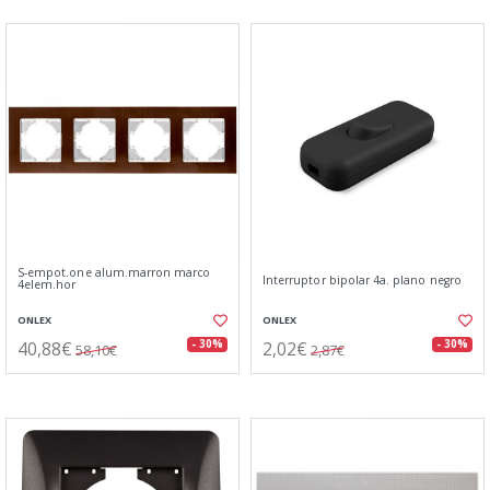
S-empot.one alum.marron marco
Interruptor bipolar 4a. plano negro
4elem.hor
ONLEX
ONLEX
40,88€
2,02€
- 30%
- 30%
58,10€
2,87€