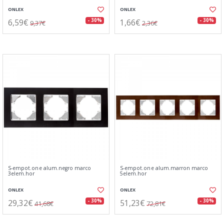
ONLEX
ONLEX
6,59€
1,66€
- 30%
- 30%
9,37€
2,36€
S-empot.one alum.negro marco
S-empot.one alum.marron marco
3elem.hor
5elem.hor
ONLEX
ONLEX
29,32€
51,23€
- 30%
- 30%
41,68€
72,81€