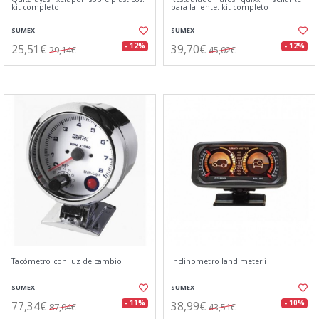
kit completo
para la lente. kit completo
SUMEX
SUMEX
25,51€
39,70€
- 12%
- 12%
29,14€
45,02€
Tacómetro con luz de cambio
Inclinometro land meter i
SUMEX
SUMEX
77,34€
38,99€
- 11%
- 10%
87,04€
43,51€