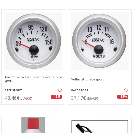
Termómetro temperatura aceite race
Voltímetro race sport
sport
RACE SPORT
RACE SPORT
48,46€
37,17€
- 15%
- 15%
57,00€
43,72€