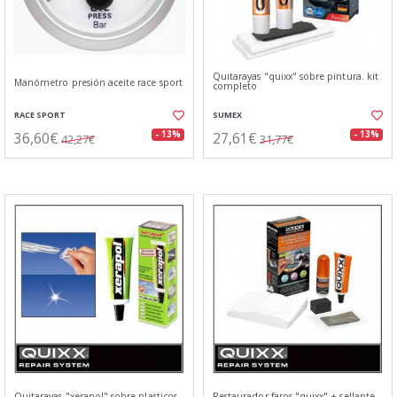
Quitarayas "quixx" sobre pintura. kit
Manómetro presión aceite race sport
completo
RACE SPORT
SUMEX
36,60€
27,61€
- 13%
- 13%
42,27€
31,77€
Quitarayas "xerapol" sobre plasticos.
Restaurador faros "quixx" + sellante