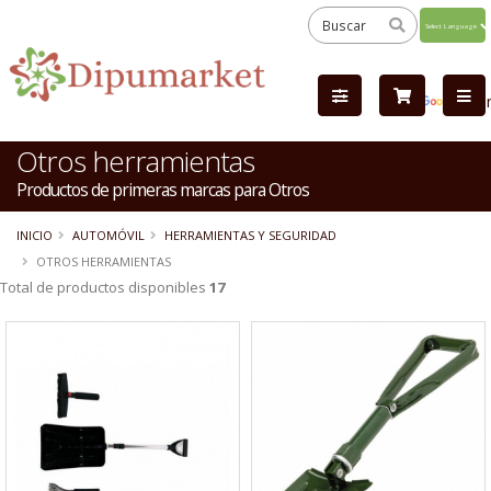
Powered
by
Tra
Otros herramientas
Productos de primeras marcas para Otros
INICIO
AUTOMÓVIL
HERRAMIENTAS Y SEGURIDAD
OTROS HERRAMIENTAS
Total de productos disponibles
17