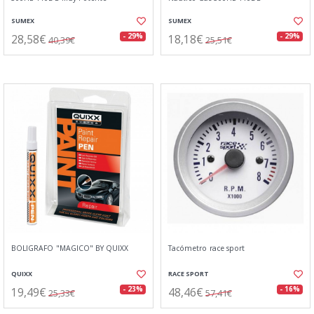
SUMEX
SUMEX
28,58€
18,18€
- 29%
- 29%
40,39€
25,51€
BOLIGRAFO "MAGICO" BY QUIXX
Tacómetro race sport
QUIXX
RACE SPORT
19,49€
48,46€
- 23%
- 16%
25,33€
57,41€