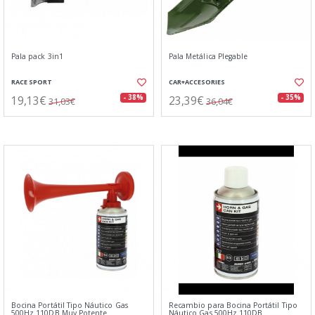
Pala pack 3in1
Pala Metálica Plegable
RACE SPORT
CAR+ACCESORIES
19,13€
23,39€
- 38%
- 35%
31,03€
36,04€
Bocina Portátil Tipo Náutico Gas
Recambio para Bocina Portátil Tipo
500Hz 110DB Muy Potente
Náutico Gas 500Hz 110DB