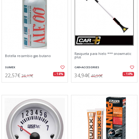
Rasqueta para hielo *** snowmatic
Botella recambio gas butano
plus
SUMEX
CAR+ACCESORIES
22,57€
34,94€
- 14%
- 14%
26,17€
40,50€