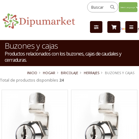
Powered
by
Tra
Buzones y cajas
Productos relacionados con los buzones, cajas de caudales y
cerraduras.
INICIO
HOGAR
BRICOLAJE
HERRAJES
BUZONES Y CAJAS
Total de productos disponibles
24