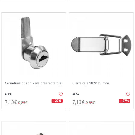
Cerradura buzon keya pres.recta c.ig
Cierre caja 982/120 mm.
ALFA
ALFA
7,13€
7,13€
- 27%
- 27%
9,83€
9,83€