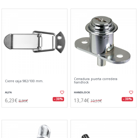
Cerradura puerta corredera
Cierre caja 982/100 mm.
handlock
ALFA
HANDLOCK
6,23€
13,74€
- 30%
- 30%
8,86€
19,53€