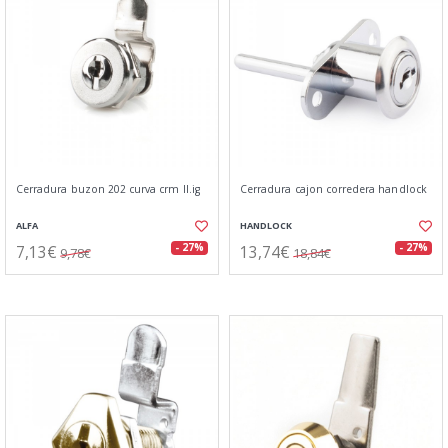
Cerradura buzon 202 curva crm ll.ig
Cerradura cajon corredera handlock
ALFA
HANDLOCK
7,13€
13,74€
- 27%
- 27%
9,78€
18,84€