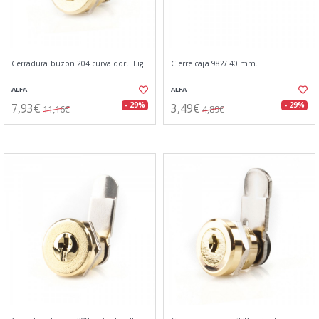
Cerradura buzon 204 curva dor. ll.ig
Cierre caja 982/ 40 mm.
ALFA
ALFA
7,93€
3,49€
- 29%
- 29%
11,16€
4,89€