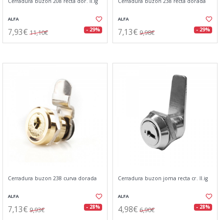
Cerradura buzon 208 recta dor. ll.ig
Cerradura buzon 238 recta dorada
ALFA
ALFA
7,93€
7,13€
- 29%
- 29%
11,10€
9,98€
Cerradura buzon 238 curva dorada
Cerradura buzon joma recta cr. ll.ig
ALFA
ALFA
7,13€
4,98€
- 28%
- 28%
9,93€
6,90€