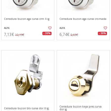
Cerradura buzon aga curva crm ll.ig
Cerradura buzon aga curva cromada
ALFA
ALFA
7,13€
6,74€
- 30%
- 30%
10,19€
9,63€
Cerradura buzon keya pres.curva
Cerradura buzon btv curva dor.ll.ig.
dor.ig