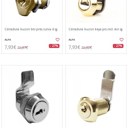
Cerradura buzon btv pres.curva d.ig.
Cerradura buzon keya prs.rect.dor.ig
ALFA
ALFA
7,93€
7,93€
- 27%
- 27%
10,87€
10,82€