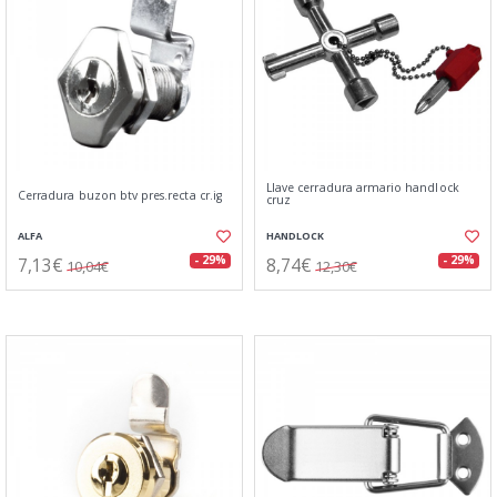
Llave cerradura armario handlock
Cerradura buzon btv pres.recta cr.ig
cruz
ALFA
HANDLOCK
7,13€
8,74€
- 29%
- 29%
10,04€
12,30€