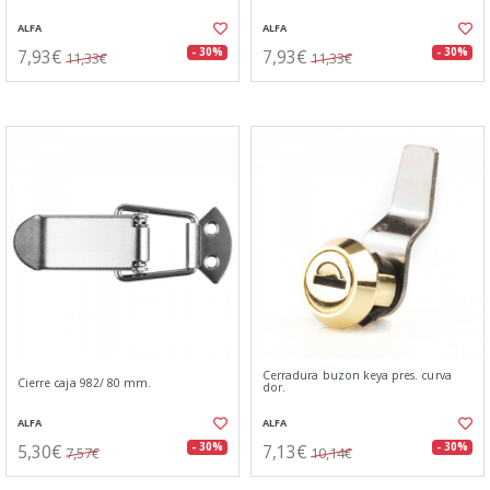
ALFA
ALFA
7,93€
7,93€
- 30%
- 30%
11,33€
11,33€
Cerradura buzon keya pres. curva
Cierre caja 982/ 80 mm.
dor.
ALFA
ALFA
5,30€
7,13€
- 30%
- 30%
7,57€
10,14€