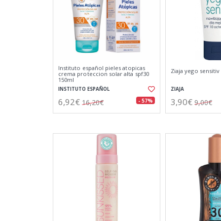
Instituto español pieles atopicas
Ziaja yego sensiti
crema proteccion solar alta spf30
150ml
INSTITUTO ESPAÑOL
ZIAJA
6,92€
3,90€
- 57%
16,20€
9,00€