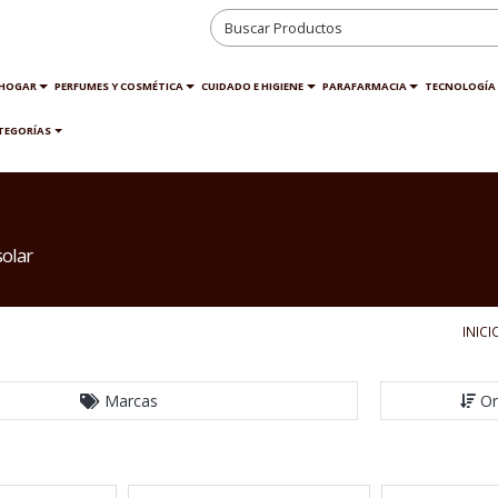
HOGAR
PERFUMES Y COSMÉTICA
CUIDADO E HIGIENE
PARAFARMACIA
TECNOLOGÍA
TEGORÍAS
solar
INICI
Marcas
Or