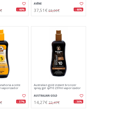
AVÈNE
37,51€
- 46%
- 46%
0€
69,06€
anahoria aceite
Australian gold instant bronzer
l vaporizador
spray gel spf10 237ml vaporizador
AUSTRALIAN GOLD
14,27€
- 37%
- 36%
4€
22,47€