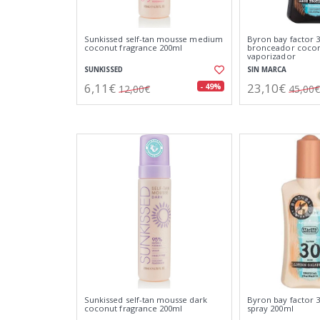
Sunkissed self-tan mousse medium
Byron bay factor 3
coconut fragrance 200ml
bronceador cocon
vaporizador
SUNKISSED
SIN MARCA
6,11€
23,10€
- 49%
12,00€
45,00€
Sunkissed self-tan mousse dark
Byron bay factor 3
coconut fragrance 200ml
spray 200ml