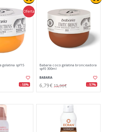
Oferta
 gelatina spf15
Babaria coco gelatina bronceadora
spf0 300ml
BABARIA
6,79€
- 58%
- 57%
15,96€