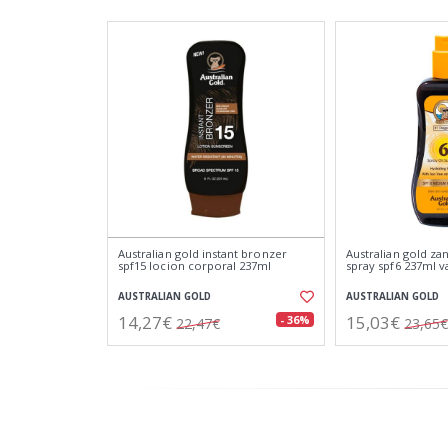
Australian gold instant bronzer
Australian gold za
spf15 locion corporal 237ml
spray spf6 237ml 
AUSTRALIAN GOLD
AUSTRALIAN GOLD
14,27€
15,03€
- 36%
22,47€
23,65€