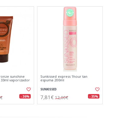
bronze sunshine
Sunkissed express 1hour tan
133ml vaporizador
espuma 200ml
SUNKISSED
7,81€
- 36%
- 35%
1€
12,00€