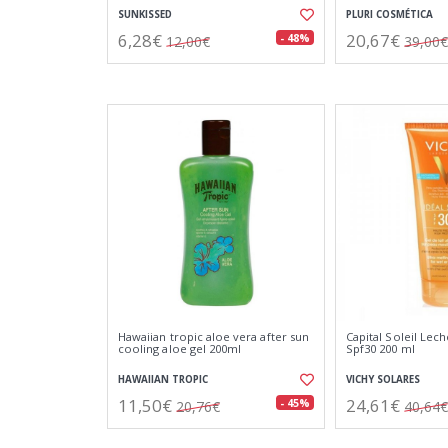
SUNKISSED
PLURI COSMÉTICA
6,28€
20,67€
- 48%
12,00€
39,00€
Hawaiian tropic aloe vera after sun
Capital Soleil Lec
cooling aloe gel 200ml
Spf30 200 ml
HAWAIIAN TROPIC
VICHY SOLARES
11,50€
24,61€
- 45%
20,76€
40,64€