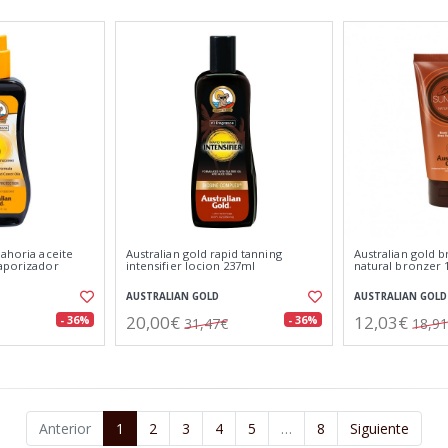
nahoria aceite
Australian gold rapid tanning
Australian gold 
vaporizador
intensifier locion 237ml
natural bronzer 
AUSTRALIAN GOLD
AUSTRALIAN GOLD
20,00€
12,03€
- 36%
- 36%
31,47€
18,9
Anterior
1
2
3
4
5
…
8
Siguiente