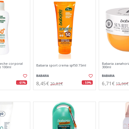
leche corporal
Babaria zanahoria
Babaria sport crema spf50 75ml
le 100ml
300ml
BABARIA
BABARIA
8,45€
6,71€
- 61%
- 59%
20,82€
15,96€