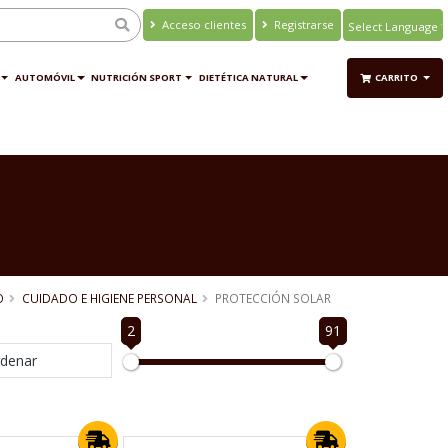
Acceso clientes
Registrarse
Powered by
Translate
AUTOMÓVIL
NUTRICIÓN SPORT
DIETÉTICA NATURAL
CARRITO
O
CUIDADO E HIGIENE PERSONAL
PROTECCIÓN SOLAR
2
91
denar