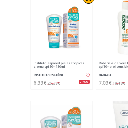
Instituto español pieles atopicas
Babaria aloe vera 
crema spf50+ 150ml
spf50+ piel sensib
INSTITUTO ESPAÑOL
BABARIA
6,33€
7,03€
- 76%
26,39€
18,18€