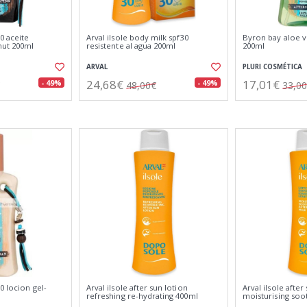
0 aceite
Arval ilsole body milk spf30
Byron bay aloe v
ut 200ml
resistente al agua 200ml
200ml
ARVAL
PLURI COSMÉTICA
24,68€
17,01€
- 49%
- 49%
48,00€
33,0
0 locion gel-
Arval ilsole after sun lotion
Arval ilsole after
refreshing re-hydrating 400ml
moisturising soo