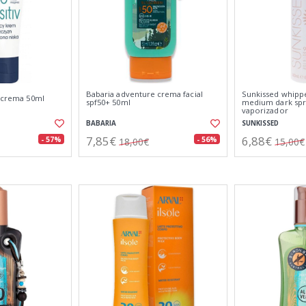
Babaria adventure crema facial
Sunkissed whipp
v crema 50ml
spf50+ 50ml
medium dark spr
vaporizador
BABARIA
SUNKISSED
7,85€
6,88€
- 57%
- 56%
18,00€
15,00€