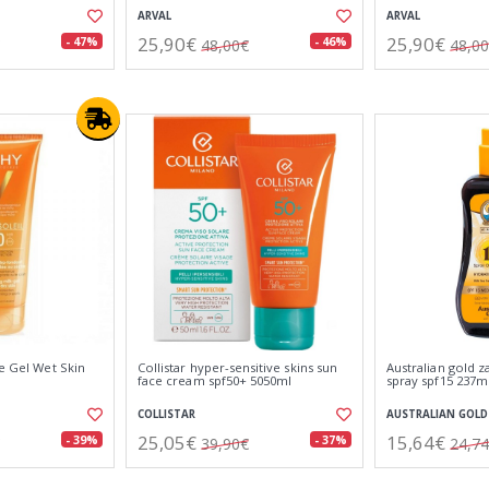
ARVAL
ARVAL
25,90€
25,90€
- 47%
- 46%
48,00€
48,0
he Gel Wet Skin
Collistar hyper-sensitive skins sun
Australian gold z
face cream spf50+ 5050ml
spray spf15 237m
COLLISTAR
AUSTRALIAN GOLD
25,05€
15,64€
- 39%
- 37%
39,90€
24,7