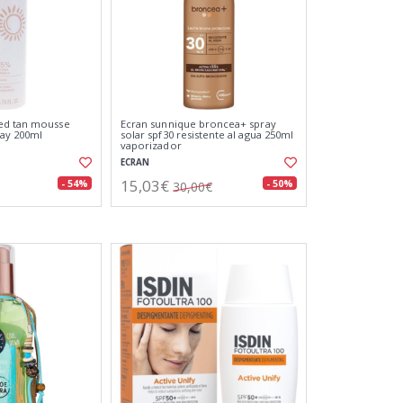
ed tan mousse
Ecran sunnique broncea+ spray
ay 200ml
solar spf30 resistente al agua 250ml
vaporizador
ECRAN
15,03€
- 54%
- 50%
30,00€