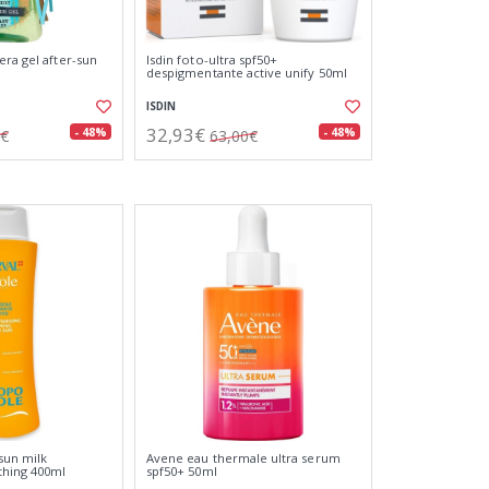
era gel after-sun
Isdin foto-ultra spf50+
despigmentante active unify 50ml
ISDIN
32,93€
- 48%
- 48%
0€
63,00€
 sun milk
Avene eau thermale ultra serum
thing 400ml
spf50+ 50ml