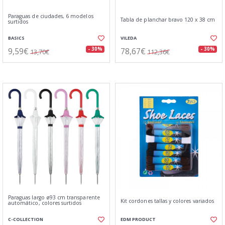
Paraguas de ciudades, 6 modelos
Tabla de planchar bravo 120 x 38 cm
surtidos
BASICS
VILEDA
9,59€
78,67€
- 30%
- 30%
13,70€
112,36€
Paraguas largo ø93 cm transparente
Kit cordones tallas y colores variados
automático, colores surtidos
C-COLLECTION
EDM PRODUCT