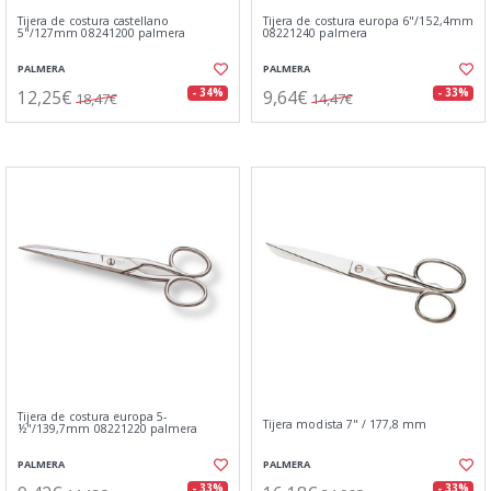
Tijera de costura castellano
Tijera de costura europa 6"/152,4mm
5"/127mm 08241200 palmera
08221240 palmera
PALMERA
PALMERA
12,25€
9,64€
- 34%
- 33%
18,47€
14,47€
Tijera de costura europa 5-
Tijera modista 7" / 177,8 mm
½"/139,7mm 08221220 palmera
PALMERA
PALMERA
- 33%
- 33%