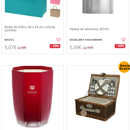
Bolsa de fieltro 44 x 34 cm colores
Petaca de aluminio 207ml
surtidos
BASICS
EXCELLENT HOUSEWARE
5,07€
5,59€
- 49%
- 49%
9,98€
10,96€
Envío
Grati