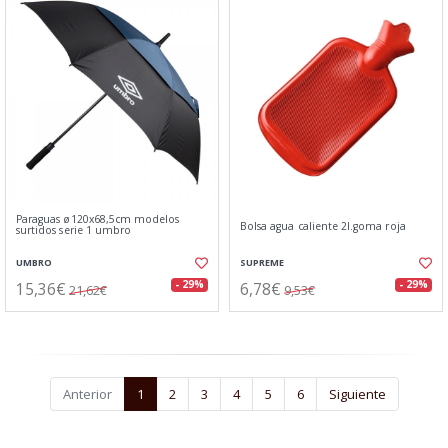
Paraguas ø120x68,5cm modelos
Bolsa agua caliente 2l.goma roja
surtidos serie 1 umbro
UMBRO
SUPREME
15,36€
6,78€
- 29%
- 29%
21,62€
9,53€
Anterior
1
2
3
4
5
6
Siguiente