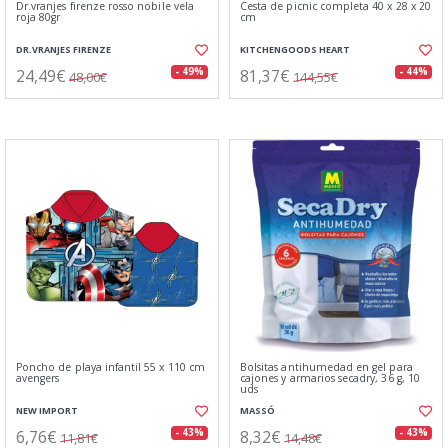
Dr.vranjes firenze rosso nobile vela
Cesta de picnic completa 40 x 28 x 20
roja 80gr
cm
DR.VRANJES FIRENZE
KITCHENGOODS HEART
24,49€
81,37€
- 49%
- 44%
48,00€
144,55€
Poncho de playa infantil 55 x 110 cm
Bolsitas antihumedad en gel para
avengers
cajones y armarios secadry, 36 g, 10
uds
NEW IMPORT
MASSÓ
6,76€
8,32€
- 43%
- 43%
11,81€
14,48€