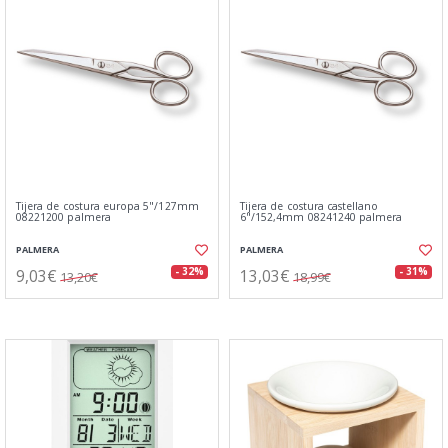
Tijera de costura europa 5"/127mm
Tijera de costura castellano
08221200 palmera
6"/152,4mm 08241240 palmera
PALMERA
PALMERA
9,03€
13,03€
- 32%
- 31%
13,20€
18,99€