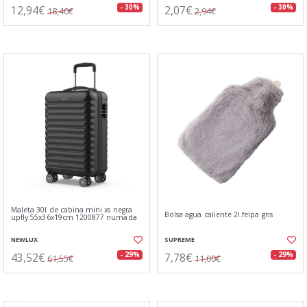
12,94€
2,07€
- 30%
- 30%
18,40€
2,94€
Maleta 30l de cabina mini xs negra
Bolsa agua caliente 2l.felpa gris
upfly 55x36x19cm 1200877 numada
NEWLUX
SUPREME
43,52€
7,78€
- 29%
- 29%
61,55€
11,00€