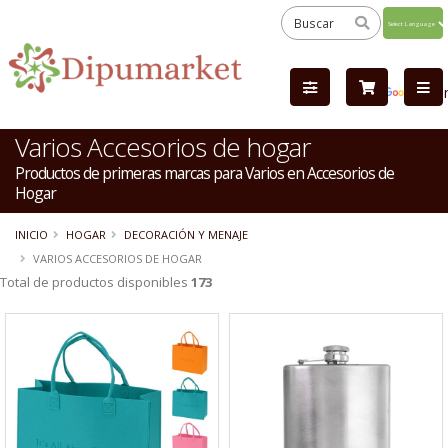
Powered
by
Tra
Varios Accesorios de hogar
Productos de primeras marcas para Varios en Accesorios de
Hogar
INICIO
HOGAR
DECORACIÓN Y MENAJE
VARIOS ACCESORIOS DE HOGAR
Total de productos disponibles
173