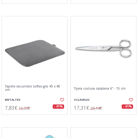
Tapete escurridor softex gris 45 x 40
Tijera costura catalana 6'' - 15 cm
cm
METALTEX
3 CLAVELES
7,83€
17,31€
- 41%
- 41%
13,33€
29,14€