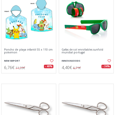
Poncho de playa infantil 55 x 110 cm
Gafas de sol enrollables sunfold
pokemon
mundial portugal
NEW IMPORT
INNOVAGOODS
6,76€
4,40€
- 40%
- 34%
11,33€
6,71€