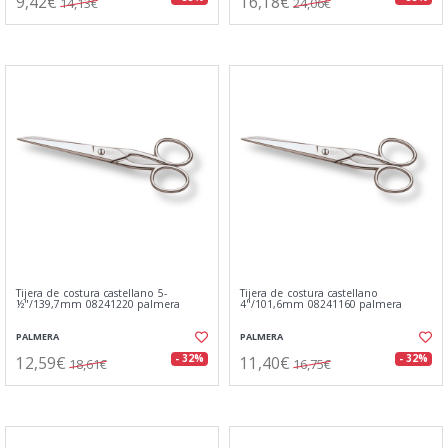
9,42€
16,18€
14,13€
24,06€
Tijera de costura castellano 5-
Tijera de costura castellano
½"/139,7mm 08241220 palmera
4"/101,6mm 08241160 palmera
PALMERA
PALMERA
12,59€
11,40€
- 32%
- 32%
18,61€
16,75€