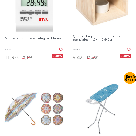
Quemador para cera o aceites
Mini estación meteorológica, blanca
esenciales 11.5x11.5x9.5cm
STIL
5FIVE
11,93€
9,42€
- 30%
- 30%
17,12€
13,46€
Envío
Grati